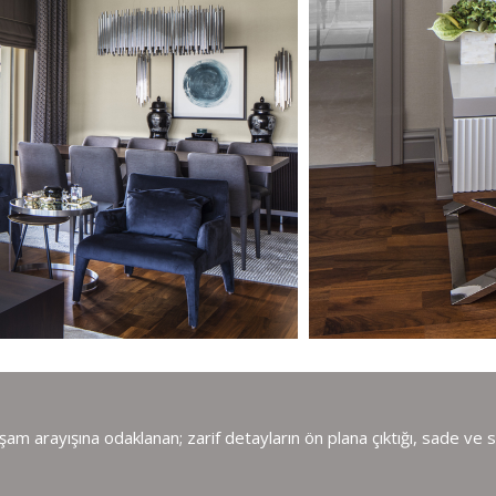
şam arayışına odaklanan; zarif detayların ön plana çıktığı, sade ve sti