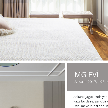
MG EVİ
Ankara, 2017, 195 
Ankara Çayyolu’nda yer 
katta bu daire; genç bir ç
Evin mevcut halinde bu