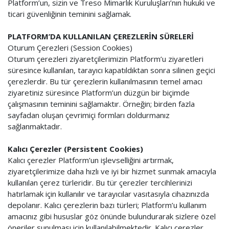
Platform’un, sizin ve Treso Mimarlık Kuruluşları’nın hukuki ve
ticari güvenliğinin teminini sağlamak.
PLATFORM’DA KULLANILAN ÇEREZLERİN SÜRELERİ
Oturum Çerezleri (Session Cookies)
Oturum çerezleri ziyaretçilerimizin Platform’u ziyaretleri
süresince kullanılan, tarayıcı kapatıldıktan sonra silinen geçici
çerezlerdir. Bu tür çerezlerin kullanılmasının temel amacı
ziyaretiniz süresince Platform’un düzgün bir biçimde
çalışmasının teminini sağlamaktır. Örneğin; birden fazla
sayfadan oluşan çevrimiçi formları doldurmanız
sağlanmaktadır.
Kalıcı Çerezler (Persistent Cookies)
Kalıcı çerezler Platform’un işlevselliğini artırmak,
ziyaretçilerimize daha hızlı ve iyi bir hizmet sunmak amacıyla
kullanılan çerez türleridir. Bu tür çerezler tercihlerinizi
hatırlamak için kullanılır ve tarayıcılar vasıtasıyla cihazınızda
depolanır. Kalıcı çerezlerin bazı türleri; Platform’u kullanım
amacınız gibi hususlar göz önünde bulundurarak sizlere özel
öneriler sunulması için kullanılabilmektedir. Kalıcı çerezler