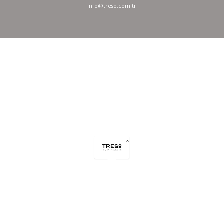
info@treso.com.tr
×